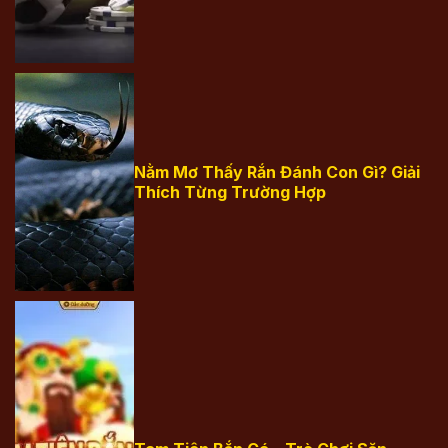
nhau
Nằm Mơ Thấy Rắn Đánh Con Gì? Giải
Thích Từng Trường Hợp
Nằm mơ thấy
rắn đánh con
gì?
Khám phá