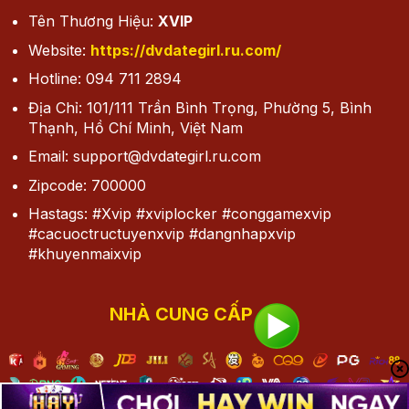
Tên Thương Hiệu:
XVIP
Website:
https://dvdategirl.ru.com/
Hotline: 094 711 2894
Địa Chỉ: 101/111 Trần Bình Trọng, Phường 5, Bình
Thạnh, Hồ Chí Minh, Việt Nam
Email:
support@dvdategirl.ru.com
Zipcode: 700000
Hastags: #Xvip #xviplocker #conggamexvip
#cacuoctructuyenxvip #dangnhapxvip
#khuyenmaixvip
NHÀ CUNG CẤP