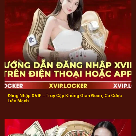
Các thao tác đăng nhập tài khoản trên hệ thống đơn
giản
Đăng Nhập XVIP – Truy Cập Không Gián Đoạn, Cá Cược
Liền Mạch