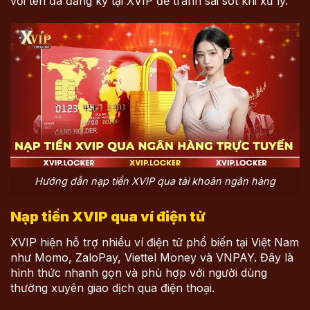
với tên đã đăng ký tại XVIP để tránh sai sót khi xử lý.
Hướng dẫn nạp tiền XVIP qua tài khoản ngân hàng
Nạp tiền XVIP qua ví điện tử
XVIP hiện hỗ trợ nhiều ví điện tử phổ biến tại Việt Nam
như Momo, ZaloPay, Viettel Money và VNPAY. Đây là
hình thức nhanh gọn và phù hợp với người dùng
thường xuyên giao dịch qua điện thoại.