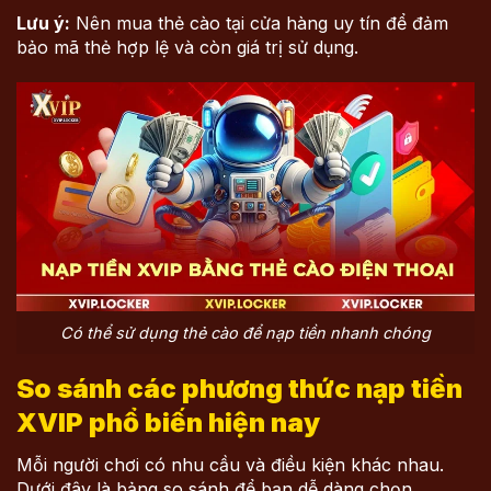
Lưu ý:
Nên mua thẻ cào tại cửa hàng uy tín để đảm
bảo mã thẻ hợp lệ và còn giá trị sử dụng.
Có thể sử dụng thẻ cào để nạp tiền nhanh chóng
So sánh các phương thức nạp tiền
XVIP phổ biến hiện nay
Mỗi người chơi có nhu cầu và điều kiện khác nhau.
Dưới đây là bảng so sánh để bạn dễ dàng chọn