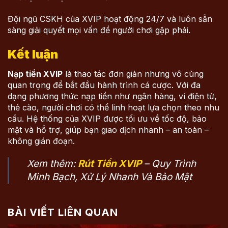
Đội ngũ CSKH của XVIP hoạt động 24/7 và luôn sẵn
sàng giải quyết mọi vấn đề người chơi gặp phải.
Kết luận
Nạp tiền XVIP
là thao tác đơn giản nhưng vô cùng
quan trọng để bắt đầu hành trình cá cược. Với đa
dạng phương thức nạp tiền như ngân hàng, ví điện tử,
thẻ cào, người chơi có thể linh hoạt lựa chọn theo nhu
cầu. Hệ thống của XVIP được tối ưu về tốc độ, bảo
mật và hỗ trợ, giúp bạn giao dịch nhanh – an toàn –
không gián đoạn.
Xem thêm:
Rút Tiền XVIP
– Quy Trình
Minh Bạch, Xử Lý Nhanh Và Bảo Mật
BÀI VIẾT LIÊN QUAN