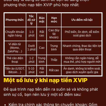
phương thức nạp tiền XVIP phù hợp nhất:
Tốc
Bảo
Hạn
Phương thức
độ xử
Ưu điểm nổi bật
mật
mức
lý
Cao (tùy
Chuyển khoản
1-3
Rất
Phổ biến, ổn định, dễ kiểm
tài
ngân hàng
phút
cao
soát giao dịch
khoản)
Ví điện tử
Dưới
Trung
Nhanh chóng, thao tác tiện lợi
(Momo,
Cao
1 phút
bình
qua điện thoại
ZaloPay…)
Thẻ cào điện
1-2
Trung
Không cần ngân hàng, dễ
Thấp
thoại
phút
bình
mua thẻ, phù hợp người mới
Tiền ảo (USDT,
5-10
Rất
Ẩn danh, không bị kiểm soát,
Rất cao
Bitcoin…)
phút
cao
giao dịch xuyên quốc gia
Một số lưu ý khi nạp tiền XVIP
Để quá trình nạp tiền diễn ra suôn sẻ và không phát
sinh sự cố, bạn nên lưu ý một số điểm sau:
Kiểm tra chính xác thông tin chuyển khoản: Gồm