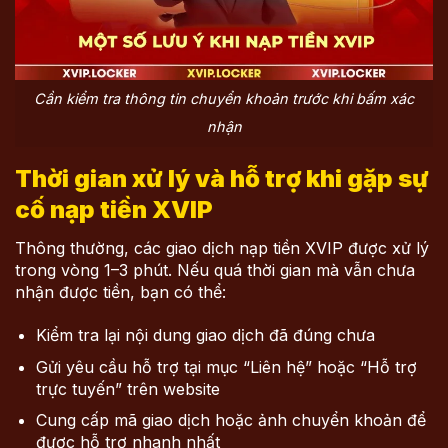
Cần kiểm tra thông tin chuyển khoản trước khi bấm xác
nhận
Thời gian xử lý và hỗ trợ khi gặp sự
cố nạp tiền XVIP
Thông thường, các giao dịch nạp tiền XVIP được xử lý
trong vòng 1–3 phút. Nếu quá thời gian mà vẫn chưa
nhận được tiền, bạn có thể:
Kiểm tra lại nội dung giao dịch đã đúng chưa
Gửi yêu cầu hỗ trợ tại mục “Liên hệ” hoặc “Hỗ trợ
trực tuyến” trên website
Cung cấp mã giao dịch hoặc ảnh chuyển khoản để
được hỗ trợ nhanh nhất