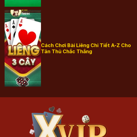
Cách Chơi Bài Liêng Chi Tiết A-Z Cho
Cách chơi bài
Tân Thủ Chắc Thắng
Liêng chi tiết
cho tân thủ
tham khảo