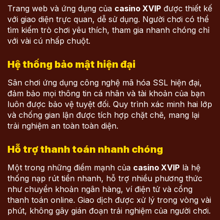
Trang web và ứng dụng của
casino XVIP
được thiết kế
với giao diện trực quan, dễ sử dụng. Người chơi có thể
tìm kiếm trò chơi yêu thích, tham gia nhanh chóng chỉ
với vài cú nhấp chuột.
Hệ thống bảo mật hiện đại
Sân chơi ứng dụng công nghệ mã hóa SSL hiện đại,
đảm bảo mọi thông tin cá nhân và tài khoản của bạn
luôn được bảo vệ tuyệt đối. Quy trình xác minh hai lớp
và chống gian lận được tích hợp chặt chẽ, mang lại
trải nghiệm an toàn toàn diện.
Hỗ trợ thanh toán nhanh chóng
Một trong những điểm mạnh của
casino XVIP
là hệ
thống nạp rút tiền nhanh, hỗ trợ nhiều phương thức
như chuyển khoản ngân hàng, ví điện tử và cổng
thanh toán online. Giao dịch được xử lý trong vòng vài
phút, không gây gián đoạn trải nghiệm của người chơi.