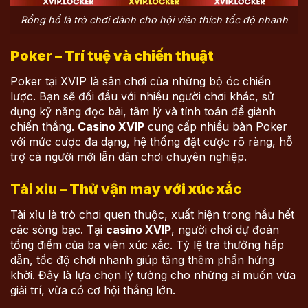
Rồng hổ là trò chơi dành cho hội viên thích tốc độ nhanh
Poker – Trí tuệ và chiến thuật
Poker tại XVIP là sân chơi của những bộ óc chiến
lược. Bạn sẽ đối đầu với nhiều người chơi khác, sử
dụng kỹ năng đọc bài, tâm lý và tính toán để giành
chiến thắng.
Casino XVIP
cung cấp nhiều bàn Poker
với mức cược đa dạng, hệ thống đặt cược rõ ràng, hỗ
trợ cả người mới lẫn dân chơi chuyên nghiệp.
Tài xỉu – Thử vận may với xúc xắc
Tài xỉu là trò chơi quen thuộc, xuất hiện trong hầu hết
các sòng bạc. Tại
casino XVIP
, người chơi dự đoán
tổng điểm của ba viên xúc xắc. Tỷ lệ trả thưởng hấp
dẫn, tốc độ chơi nhanh giúp tăng thêm phần hứng
khởi. Đây là lựa chọn lý tưởng cho những ai muốn vừa
giải trí, vừa có cơ hội thắng lớn.