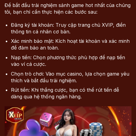
Để bắt đầu trải nghiệm sảnh game hot nhất của chúng
tôi, bạn chỉ cần thực hiện các bước sau:
Đăng ký tài khoản: Truy cập trang chủ XVIP, điền
thông tin cá nhân cơ bản.
Xác minh bảo mật: Kích hoạt tài khoản và xác minh
để đảm bảo an toàn.
Nạp tiền: Chọn phương thức phù hợp để nạp tiền
vào ví cá cược.
Chọn trò chơi: Vào mục casino, lựa chọn game yêu
thích và bắt đầu trải nghiệm.
Rút tiền: Khi thắng cược, bạn có thể rút tiền dễ
dàng qua hệ thống ngân hàng.