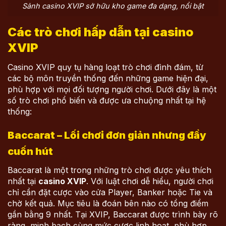
Sảnh casino XVIP sở hữu kho game đa dạng, nổi bật
Các trò chơi hấp dẫn tại casino
XVIP
Casino XVIP quy tụ hàng loạt trò chơi đình đám, từ
các bộ môn truyền thống đến những game hiện đại,
phù hợp với mọi đối tượng người chơi. Dưới đây là một
số trò chơi phổ biến và được ưa chuộng nhất tại hệ
thống:
Baccarat – Lối chơi đơn giản nhưng đầy
cuốn hút
Baccarat là một trong những trò chơi được yêu thích
nhất tại
casino XVIP
. Với luật chơi dễ hiểu, người chơi
chỉ cần đặt cược vào cửa Player, Banker hoặc Tie và
chờ kết quả. Mục tiêu là đoán bên nào có tổng điểm
gần bằng 9 nhất. Tại XVIP, Baccarat được trình bày rõ
ràng, minh bạch cùng mức cược linh hoạt, phù hợp