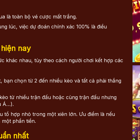
hua là toàn bộ vé cược mất trắng.
M
ng lúc, việc dự đoán chính xác 100% là điều
Ja
 hiện nay
ch
ức khác nhau, tùy theo cách người chơi kết hợp các
, bạn chọn từ 2 đến nhiều kèo và tất cả phải thắng
kèo từ nhiều trận đấu hoặc cùng trận đấu nhưng
u Á…).
Ol
u tổ hợp nhỏ trong một xiên lớn. Ưu điểm là nếu
n
 một phần tiền.
uẩn nhất
t