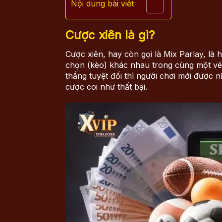
Nội dung bài viết
Cược xiên là gì?
Cược xiên, hay còn gọi là Mix Parlay, là
chọn (kèo) khác nhau trong cùng một vé 
thắng tuyệt đối thì người chơi mới được 
cược coi như thất bại.