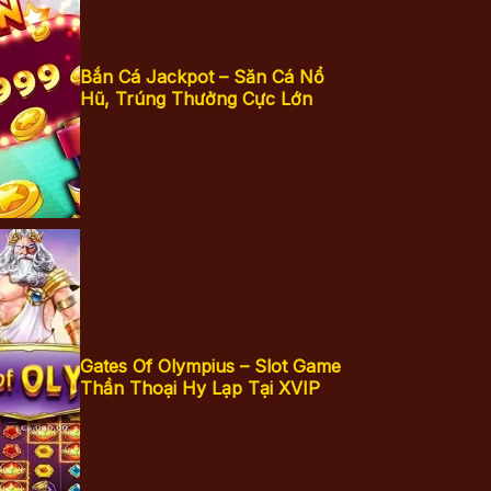
Bắn Cá Jackpot – Săn Cá Nổ
ẹo chơi
Hũ, Trúng Thưởng Cực Lớn
bắn cá
ckpot hay
o newbie
Gates of
Gates Of Olympius – Slot Game
ympius có
Thần Thoại Hy Lạp Tại XVIP
hân vật
chính là
hần Zeus