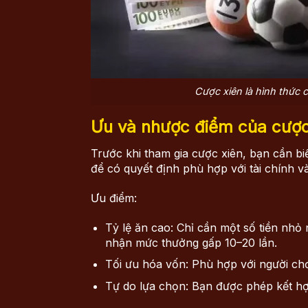
Cược xiên là hình thức 
Ưu và nhược điểm của cược
Trước khi tham gia cược xiên, bạn cần biế
để có quyết định phù hợp với tài chính v
Ưu điểm:
Tỷ lệ ăn cao: Chỉ cần một số tiền nhỏ
nhận mức thưởng gấp 10–20 lần.
Tối ưu hóa vốn: Phù hợp với người ch
Tự do lựa chọn: Bạn được phép kết hợ