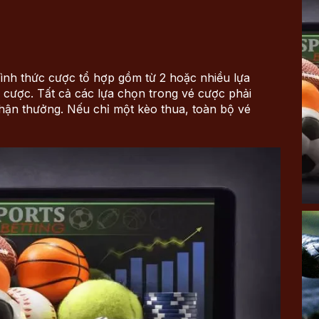
Cư
 hình thức cược tổ hợp gồm từ 2 hoặc nhiều lựa
h
cược. Tất cả các lựa chọn trong vé cược phải
nhận thưởng. Nếu chỉ một kèo thua, toàn bộ vé
c
h
lo