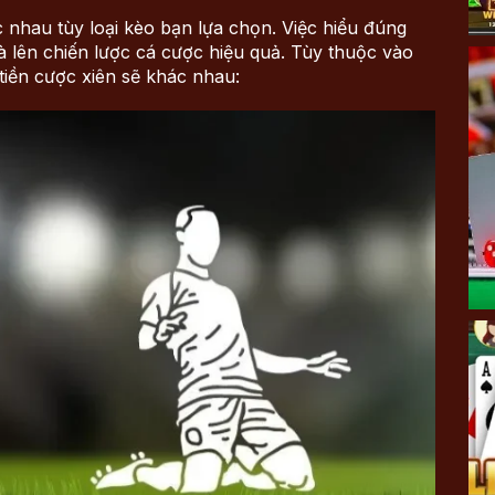
c nhau tùy loại kèo bạn lựa chọn. Việc hiểu đúng
và lên chiến lược cá cược hiệu quả. Tùy thuộc vào
tiền cược xiên sẽ khác nhau:
C
ga
C
bài