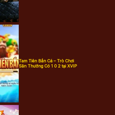
ánh con
gì?
hám phá
Tam Tiên Bắn Cá – Trò Chơi
ành trình
Săn Thưởng Có 1 0 2 tại XVIP
inh phục
ại dương
ùng Tam
ên Bắn Cá