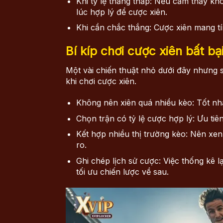
Khi tỷ lệ thắng thấp: Nếu cảm thấy khô
lúc hợp lý để cược xiên.
Khi cần chắc thắng: Cược xiên mang tín
Bí kíp chơi cược xiên bất bạ
Một vài chiến thuật nhỏ dưới đây nhưng s
khi chơi cược xiên.
Không nên xiên quá nhiều kèo: Tốt nhấ
Chọn trận có tỷ lệ cược hợp lý: Ưu ti
Kết hợp nhiều thị trường kèo: Nên xen 
ro.
Ghi chép lịch sử cược: Việc thống kê l
tối ưu chiến lược về sau.