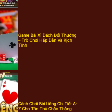
Game Bài Xì Dách Đổi Thưởng
ách chơi
– Trò Chơi Hấp Dẫn Và Kịch
Tính
me bài xì
dách đổi
thưởng
ách chơi
Cách Chơi Bài Liêng Chi Tiết A-
 Liêng chi
Z Cho Tân Thủ Chắc Thắng