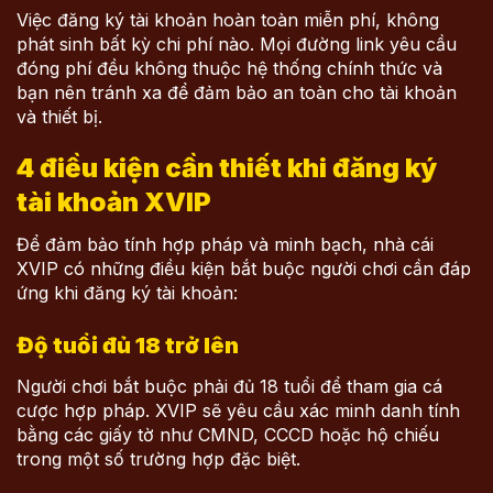
Việc đăng ký tài khoản hoàn toàn miễn phí, không
phát sinh bất kỳ chi phí nào. Mọi đường link yêu cầu
đóng phí đều không thuộc hệ thống chính thức và
bạn nên tránh xa để đảm bảo an toàn cho tài khoản
và thiết bị.
4 điều kiện cần thiết khi đăng ký
tài khoản XVIP
Để đảm bảo tính hợp pháp và minh bạch, nhà cái
XVIP có những điều kiện bắt buộc người chơi cần đáp
ứng khi đăng ký tài khoản:
Độ tuổi đủ 18 trở lên
Người chơi bắt buộc phải đủ 18 tuổi để tham gia cá
cược hợp pháp. XVIP sẽ yêu cầu xác minh danh tính
bằng các giấy tờ như CMND, CCCD hoặc hộ chiếu
trong một số trường hợp đặc biệt.