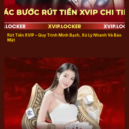
Thao tác rút tiền nhanh chóng chỉ với 3 bước đơn giản
Rút Tiền XVIP – Quy Trình Minh Bạch, Xử Lý Nhanh Và Bảo
Mật