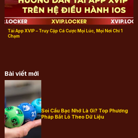
Tải app XVIP nhanh trên hệ điều hành iOS
Tải App XVIP – Truy Cập Cá Cược Mọi Lúc, Mọi Nơi Chỉ 1
Chạm
Bài viết mới
Soi Cầu Bạc Nhớ Là Gì? Top Phương
Pháp Bắt Lô Theo Dữ Liệu
Soi bạc nhớ
theo giải đặc
biệt miền Bắc