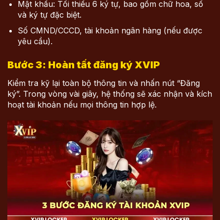
Mật khẩu: Tối thiểu 6 ký tự, bao gồm chữ hoa, số
và ký tự đặc biệt.
Số CMND/CCCD, tài khoản ngân hàng (nếu được
yêu cầu).
Bước 3: Hoàn tất đăng ký XVIP
Kiểm tra kỹ lại toàn bộ thông tin và nhấn nút “Đăng
ký”. Trong vòng vài giây, hệ thống sẽ xác nhận và kích
hoạt tài khoản nếu mọi thông tin hợp lệ.