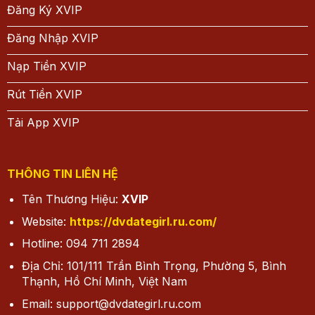
Đăng Ký XVIP
Đăng Nhập XVIP
Nạp Tiền XVIP
Rút Tiền XVIP
Tải App XVIP
THÔNG TIN LIÊN HỆ
Tên Thương Hiệu:
XVIP
Website:
https://dvdategirl.ru.com/
Hotline: 094 711 2894
Địa Chỉ: 101/111 Trần Bình Trọng, Phường 5, Bình
Thạnh, Hồ Chí Minh, Việt Nam
Email:
support@dvdategirl.ru.com