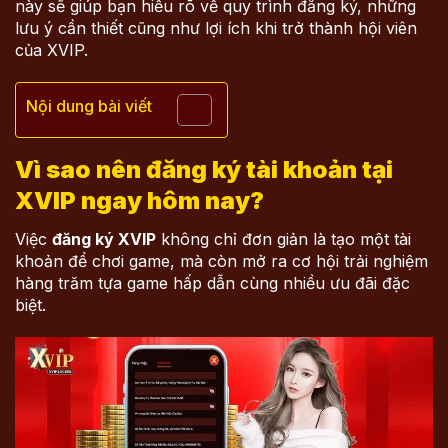
này sẽ giúp bạn hiểu rõ về quy trình đăng ký, những
lưu ý cần thiết cũng như lợi ích khi trở thành hội viên
của XVIP.
Nội dung bài viết
Vì sao nên đăng ký tài khoản tại
XVIP ngay hôm nay?
Việc
đăng ký XVIP
không chỉ đơn giản là tạo một tài
khoản để chơi game, mà còn mở ra cơ hội trải nghiệm
hàng trăm tựa game hấp dẫn cùng nhiều ưu đãi đặc
biệt.