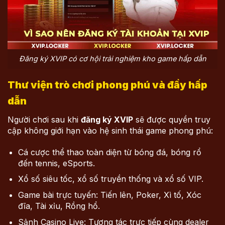
Đăng ký XVIP có cơ hội trải nghiệm kho game hấp dẫn
Thư viện trò chơi phong phú và đầy hấp
dẫn
Người chơi sau khi
đăng ký XVIP
sẽ được quyền truy
cập không giới hạn vào hệ sinh thái game phong phú:
Cá cược thể thao toàn diện từ bóng đá, bóng rổ
đến tennis, eSports.
Xổ số siêu tốc, xổ số truyền thống và xổ số VIP.
Game bài trực tuyến: Tiến lên, Poker, Xì tố, Xóc
đĩa, Tài xỉu, Rồng hổ.
Sảnh Casino Live: Tương tác trực tiếp cùng dealer