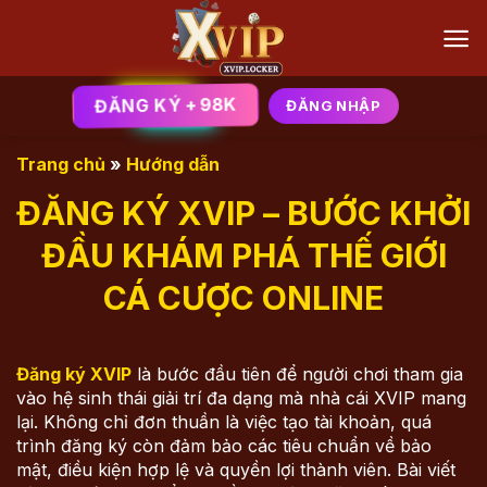
Bỏ
qua
nội
dung
ĐĂNG KÝ +98K
ĐĂNG NHẬP
Trang chủ
»
Hướng dẫn
ĐĂNG KÝ XVIP – BƯỚC KHỞI
ĐẦU KHÁM PHÁ THẾ GIỚI
CÁ CƯỢC ONLINE
Đăng ký XVIP
là bước đầu tiên để người chơi tham gia
vào hệ sinh thái giải trí đa dạng mà nhà cái XVIP mang
lại. Không chỉ đơn thuần là việc tạo tài khoản, quá
trình đăng ký còn đảm bảo các tiêu chuẩn về bảo
mật, điều kiện hợp lệ và quyền lợi thành viên. Bài viết