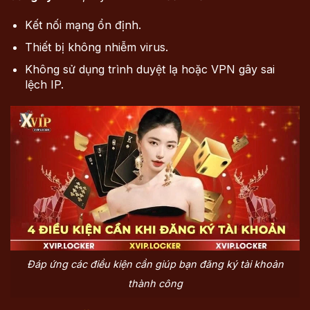
Kết nối mạng ổn định.
Thiết bị không nhiễm virus.
Không sử dụng trình duyệt lạ hoặc VPN gây sai
lệch IP.
Đáp ứng các điều kiện cần giúp bạn đăng ký tài khoản
thành công