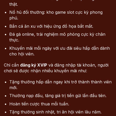
thật.
Nổ hũ đổi thưởng: kho game slot cực kỳ phong
phú.
Bắn cá ăn xu với hiệu ứng đồ họa bắt mắt.
Đá gà online, trải nghiệm mô phỏng cực kỳ chân
thực.
Khuyến mãi mỗi ngày với ưu đãi siêu hấp dẫn dành
cho hội viên.
Chỉ cần
đăng ký XVIP
và đăng nhập tài khoản, người
chơi sẽ được nhận nhiều khuyến mãi như:
Tặng thưởng hấp dẫn ngay khi trở thành thành viên
mới.
Thưởng nạp đầu, tăng giá trị tiền gửi lần đầu tiên.
Hoàn tiền cược thua mỗi tuần.
Tặng thưởng sinh nhật, tri ân hội viên lâu năm.