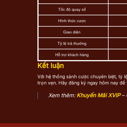
Tốc độ quay số
Hình thức cược
Giao diện
Tỷ lệ trả thưởng
Hỗ trợ khách hàng
Kết luận
Với hệ thống sảnh cược chuyên biệt, tỷ lệ
trọn vẹn. Hãy đăng ký ngay hôm nay để 
Xem thêm:
Khuyến Mãi XVIP
– 