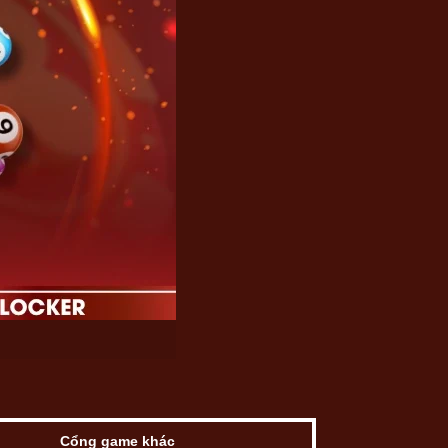
Cổng game khác