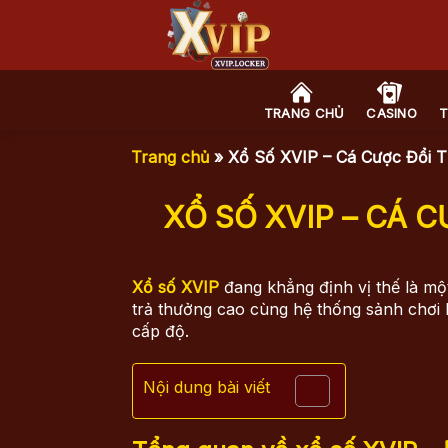
Bỏ
qua
nội
dung
TRANG CHỦ
CASINO
T
Trang chủ
»
Xổ Số XVIP – Cá Cược Đổi 
XỔ SỐ XVIP – CÁ
Xổ số XVIP
đang khẳng định vị thế là mộ
trả thưởng cao cùng hệ thống sảnh chơi h
cấp độ.
Nội dung bài viết