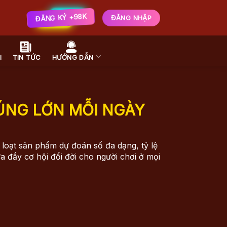
ĐĂNG KÝ +98K
ĐĂNG NHẬP
I
TIN TỨC
HƯỚNG DẪN
ÚNG LỚN MỖI NGÀY
 loạt sản phẩm dự đoán số đa dạng, tỷ lệ
a đầy cơ hội đổi đời cho người chơi ở mọi