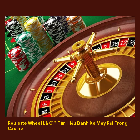
Chiến thuật chơi Roulette cho tân thủ chắc thắng
Roulette Wheel Là Gì? Tìm Hiểu Bánh Xe May Rủi Trong
Casino