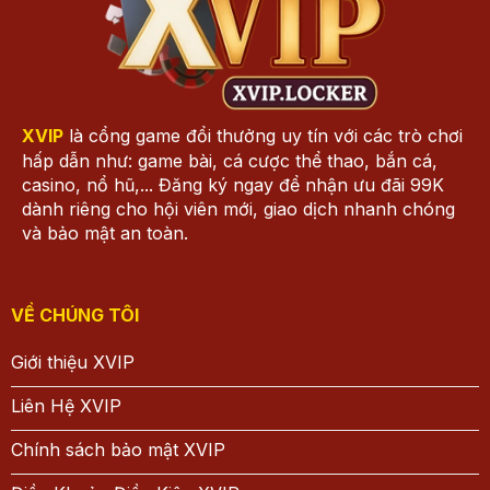
XVIP
là cổng game đổi thưởng uy tín với các trò chơi
hấp dẫn như: game bài, cá cược thể thao, bắn cá,
casino, nổ hũ,... Đăng ký ngay để nhận ưu đãi 99K
dành riêng cho hội viên mới, giao dịch nhanh chóng
và bảo mật an toàn.
VỀ CHÚNG TÔI
Giới thiệu XVIP
Liên Hệ XVIP
Chính sách bảo mật XVIP