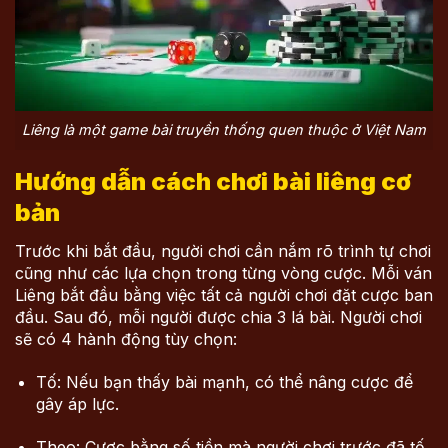
Liêng là một game bài truyền thống quen thuộc ở Việt Nam
Hướng dẫn cách chơi bài liêng cơ
bản
Trước khi bắt đầu, người chơi cần nắm rõ trình tự chơi
cũng như các lựa chọn trong từng vòng cược. Mỗi ván
Liêng bắt đầu bằng việc tất cả người chơi đặt cược ban
đầu. Sau đó, mỗi người được chia 3 lá bài. Người chơi
sẽ có 4 hành động tùy chọn:
Tố: Nếu bạn thấy bài mạnh, có thể nâng cược để
gây áp lực.
Theo: Cược bằng số tiền mà người chơi trước đã tố.