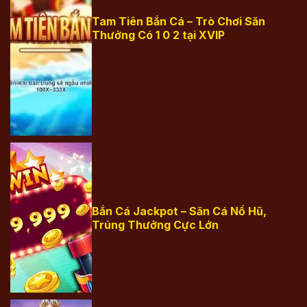
Khám phá
Tam Tiên Bắn Cá – Trò Chơi Săn
hành trình
Thưởng Có 1 0 2 tại XVIP
chinh phục đại
dương cùng
Tam Tiên Bắn
Cá
Bắn Cá Jackpot – Săn Cá Nổ Hũ,
Trúng Thưởng Cực Lớn
Mẹo chơi bắn
cá Jackpot hay
cho newbie