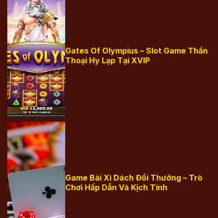
Gates Of Olympius – Slot Game Thần
Gates of
Thoại Hy Lạp Tại XVIP
Olympius có
nhân vật chính
là thần Zeus
Game Bài Xì Dách Đổi Thưởng – Trò
Cách chơi
Chơi Hấp Dẫn Và Kịch Tính
game bài xì
dách đổi