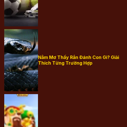
loại kèo với
nhau
Nằm Mơ Thấy Rắn Đánh Con Gì? Giải
Thích Từng Trường Hợp
Nằm mơ thấy
rắn đánh con
gì?