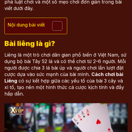
phá luật chơi và một số mẹo chơi đơn giản trong bài
viết dưới đây.
Nội dung bài viết
Bài liêng là gì?
Liêng là một trò chơi dân gian phổ biến ở Việt Nam, sử
dụng bộ bài Tây 52 lá và có thể chơi từ 2–6 người. Mỗi
người được chia 3 lá bài úp và người chơi lần lượt đặt
cược dựa vào sức mạnh của bài mình.
Cách chơi bài
Liêng
có sự kết hợp giữa các yếu tố của bài 3 cây và
xì tố, tạo nên một hình thức cá cược kịch tính và đầy
hấp dẫn.