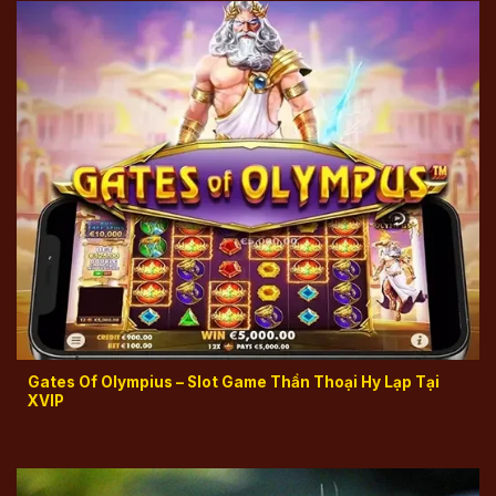
Gates of Olympius có nhân vật chính là thần Zeus
Gates Of Olympius – Slot Game Thần Thoại Hy Lạp Tại
XVIP